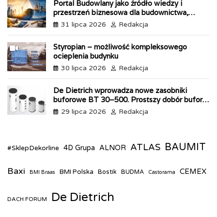
n
Portal Budowlany jako źródło wiedzy i
d
przestrzeń biznesowa dla budownictwa,
l
przemysłu i energetyki
31 lipca 2026
Redakcja
y
Styropian – możliwość kompleksowego
ocieplenia budynku
30 lipca 2026
Redakcja
De Dietrich wprowadza nowe zasobniki
buforowe BT 30–500. Prostszy dobór bufora
do pomp ciepła
29 lipca 2026
Redakcja
BAUMIT
ATLAS
#SklepDekorline
4D Grupa
ALNOR
Baxi
CEMEX
BMI Polska
Bostik
BUDMA
BMI Braas
Castorama
De Dietrich
DACH FORUM