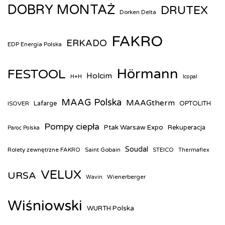
DOBRY MONTAŻ
DRUTEX
Dorken Delta
FAKRO
ERKADO
EDP Energia Polska
Hörmann
FESTOOL
Holcim
H+H
Icopal
MAAG Polska
MAAGtherm
ISOVER
Lafarge
OPTOLITH
Pompy ciepła
Ptak Warsaw Expo
Rekuperacja
Paroc Polska
Soudal
Rolety zewnętrzne FAKRO
Saint Gobain
STEICO
Thermaflex
VELUX
URSA
Wienerberger
Wavin
Wiśniowski
WURTH Polska