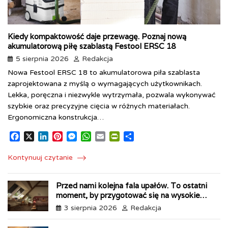
Kiedy kompaktowość daje przewagę. Poznaj nową
akumulatorową piłę szablastą Festool ERSC 18
5 sierpnia 2026
Redakcja
Nowa Festool ERSC 18 to akumulatorowa piła szablasta
zaprojektowana z myślą o wymagających użytkownikach.
Lekka, poręczna i niezwykle wytrzymała, pozwala wykonywać
szybkie oraz precyzyjne cięcia w różnych materiałach.
Ergonomiczna konstrukcja…
F
X
L
P
M
W
E
P
S
a
i
i
e
h
m
r
h
c
n
n
s
a
a
i
a
Kontynuuj czytanie
e
k
t
s
t
i
n
r
b
e
e
e
s
l
t
e
Przed nami kolejna fala upałów. To ostatni
o
d
r
n
A
F
moment, by przygotować się na wysokie
o
I
e
g
p
r
temperatury
k
n
s
e
p
i
3 sierpnia 2026
Redakcja
t
r
e