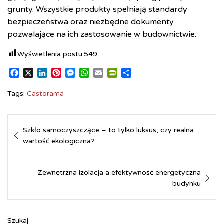
grunty. Wszystkie produkty spełniają standardy
bezpieczeństwa oraz niezbędne dokumenty
pozwalające na ich zastosowanie w budownictwie.
Wyświetlenia postu:
549
F
X
L
P
M
W
E
P
S
a
i
i
e
h
m
r
h
c
n
n
s
a
a
i
a
Tags:
Castorama
e
k
t
s
t
i
n
r
b
e
e
e
s
l
t
e
Nawigacja
o
d
r
n
A
F
Szkło samoczyszczące – to tylko luksus, czy realna
o
I
e
g
p
r
wpisu
wartość ekologiczna?
k
n
s
e
p
i
t
r
e
n
d
Zewnętrzna izolacja a efektywność energetyczna
l
budynku
y
Szukaj