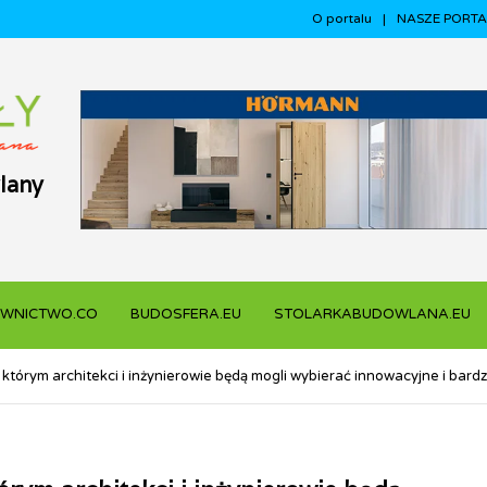
O portalu
NASZE PORTA
lany
WNICTWO.CO
BUDOSFERA.EU
STOLARKABUDOWLANA.EU
 którym architekci i inżynierowie będą mogli wybierać innowacyjne i bar