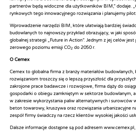
partnerów będą widoczne dla użytkowników BIM,” dodaje. „O
rynkowych tego innowacyjnego rozwiązania i planujemy pilo
Wprowadzenie narzędzi BIM, które ułatwiają bardziej świ
budowlanych to najnowszy przykład obrazujący, w jaki spos
globalnej strategii „Future in Action”. Jednym z jej celów je
zerowego poziomu emisji CO
do 2050 r.
2
O Cemex
Cemex to globalna firma z branży materiałów budowlanych,
rozwiązaniom troszczy się o lepszą przyszłość dla przyszły
zakrojone prace badawcze i rozwojowe, firma dąży do osiągni
gospodarki o obiegu zamkniętym w sektorze budowlanym, a d
w zakresie wykorzystania paliw alternatywnych i surowców
beton towarowy, kruszywa oraz rozwiązania urbanizacyjne na
zespół firmy świadczy na rzecz klientów wysokiej jakości us
Dalsze informacje dostępne są pod adresem www.cemex.p