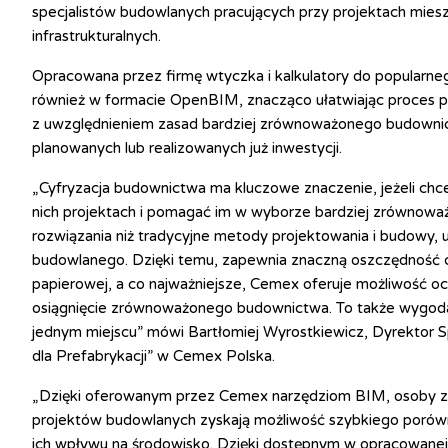
specjalistów budowlanych pracujących przy projektach mie
infrastrukturalnych.
Opracowana przez firmę wtyczka i kalkulatory do popularn
również w formacie OpenBIM, znacząco ułatwiając proces pl
z uwzględnieniem zasad bardziej zrównoważonego budowni
planowanych lub realizowanych już inwestycji.
„Cyfryzacja budownictwa ma kluczowe znaczenie, jeżeli ch
nich projektach i pomagać im w wyborze bardziej zrównowa
rozwiązania niż tradycyjne metody projektowania i budowy, u
budowlanego. Dzięki temu, zapewnia znaczną oszczędność cz
papierowej, a co najważniejsze, Cemex oferuje możliwość oc
osiągnięcie zrównoważonego budownictwa. To także wygoda 
jednym miejscu” mówi Bartłomiej Wyrostkiewicz, Dyrektor 
dla Prefabrykacji” w Cemex Polska.
„Dzięki oferowanym przez Cemex narzędziom BIM, osoby zaa
projektów budowlanych zyskają możliwość szybkiego porów
ich wpływu na środowisko. Dzięki dostępnym w opracowane