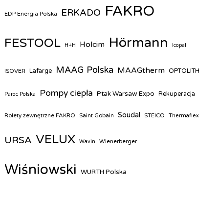
FAKRO
ERKADO
EDP Energia Polska
Hörmann
FESTOOL
Holcim
H+H
Icopal
MAAG Polska
MAAGtherm
ISOVER
Lafarge
OPTOLITH
Pompy ciepła
Ptak Warsaw Expo
Rekuperacja
Paroc Polska
Soudal
Rolety zewnętrzne FAKRO
Saint Gobain
STEICO
Thermaflex
VELUX
URSA
Wienerberger
Wavin
Wiśniowski
WURTH Polska