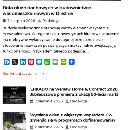
Rola okien dachowych w budownictwie
wielomieszkaniowym w Dreźnie
7 sierpnia 2026
Redakcja
Budynki wielorodzinne stanowią ważny element w systemie
mieszkalnictwa. W tego rodzaju inwestycjach kluczowe znaczenie
ma efektywne wykorzystanie dostępnej przestrzeni oraz
stosowanie rozwiązań pozwalających maksymalnie zwiększyć jej
funkcjonalność. Przykładem takiego podejścia…
F
X
L
P
M
W
E
P
S
a
i
i
e
h
m
r
h
c
n
n
s
a
a
i
a
Kontynuuj czytanie
e
k
t
s
t
i
n
r
b
e
e
e
s
l
t
e
ERKADO na Warsaw Home & Contract 2026.
o
d
r
n
A
F
Jubileuszowa premiera z okazji 50-lecia marki
o
I
e
g
p
r
7 sierpnia 2026
Redakcja
k
n
s
e
p
i
t
r
e
n
Wymiana okien z większym wsparciem. Co
d
zmieniło się w programach dofinansowania?
l
6 sierpnia 2026
Redakcja