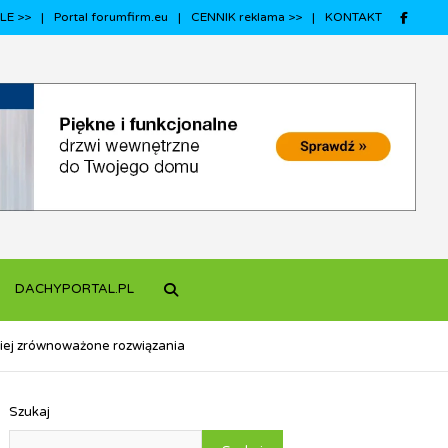
LE >>
Portal forumfirm.eu
CENNIK reklama >>
KONTAKT
DACHYPORTAL.PL
dziej zrównoważone rozwiązania
Szukaj