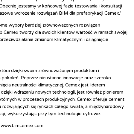
becnie jesteśmy w końcowej fazie testowania i konsultacji
tażowe wdrożenie rozwiązań BIM dla prefabrykacji Cemex.”
adome wybory bardziej zrównoważonych rozwiązań
ób Cemex tworzy dla swoich klientów wartość w ramach swojej
st przeciwdziałanie zmianom klimatycznym i osiągnięcie
 która dzięki swoim zrównoważonym produktom i
ch pokoleń. Poprzez nieustanne innowacje oraz szeroko
ęcia neutralności klimatycznej. Cemex jest liderem
zięki wdrażaniu nowych technologii, jest również pionierem
 wtórnych w procesach produkcyjnych. Cemex oferuje cement,
 rozwijających się rynkach całego świata, a międzynarodowy
ługi, wykorzystując przy tym technologie cyfrowe.
l, www.bimcemex.com