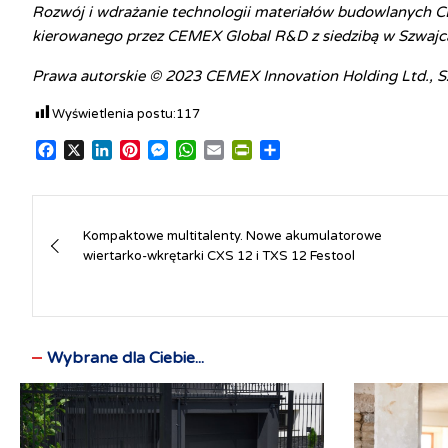
Rozwój i wdrażanie technologii materiałów budowlanych CE
kierowanego przez CEMEX Global R&D z siedzibą w Szwajca
Prawa autorskie © 2023 CEMEX Innovation Holding Ltd., Sz
Wyświetlenia postu:
117
F
X
L
P
M
W
E
P
S
a
i
i
e
h
m
r
h
c
n
n
s
a
a
i
a
Nawigacja
e
k
t
s
t
i
n
r
b
e
e
e
s
l
t
e
Kompaktowe multitalenty. Nowe akumulatorowe
wpisu
o
d
r
n
A
F
wiertarko-wkrętarki CXS 12 i TXS 12 Festool
o
I
e
g
p
r
k
n
s
e
p
i
t
r
e
n
d
Wybrane dla Ciebie...
l
y