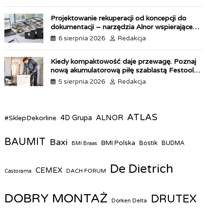
y
Projektowanie rekuperacji od koncepcji do
dokumentacji – narzędzia Alnor wspierające
każdy etap pracy
6 sierpnia 2026
Redakcja
Kiedy kompaktowość daje przewagę. Poznaj
nową akumulatorową piłę szablastą Festool
ERSC 18
5 sierpnia 2026
Redakcja
ATLAS
ALNOR
#SklepDekorline
4D Grupa
BAUMIT
Baxi
BMI Polska
Bostik
BUDMA
BMI Braas
De Dietrich
CEMEX
DACH FORUM
Castorama
DOBRY MONTAŻ
DRUTEX
Dorken Delta