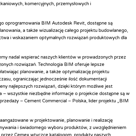
szkaniowych, komercyjnych, przemysłowych i
ego oprogramowania BIM Autodesk Revit, dostępne są
anowania, a także wizualizację całego projektu budowlanego,
ctwa i wskazaniem optymalnych rozwiązań produktowych dla
cemy nadal wspierać naszych klientów w prowadzonych przez
żonych rozwiązań. Technologia BIM oferuje lepsze
łatwiając planowanie, a także optymalizację projektu
asu, ograniczając jednocześnie ilość dokumentacji
eny najlepszych rozwiązań, dzięki którym możliwe jest
– wszystkie niezbędne informacje o projekcie dostępne są w
Sprzedaży – Cement Commercial – Polska, lider projektu „BIM
ngażowane w projektowanie, planowanie i realizację
nywania i świadomego wyboru produktów, z uwzględnieniem
j przez Cemex wtyczce katalogom, produkty naszych