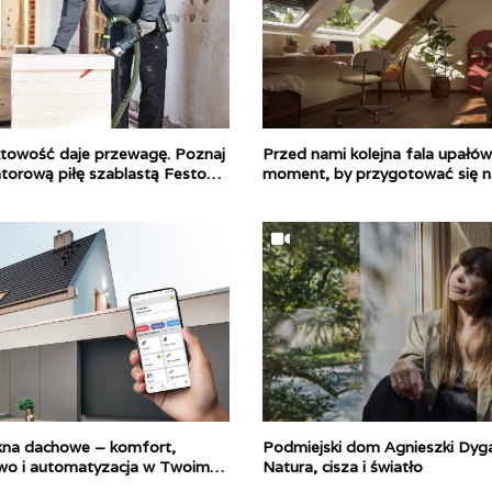
towość daje przewagę. Poznaj
Przed nami kolejna fala upałów
orową piłę szablastą Festool
moment, by przygotować się n
temperatury
kna dachowe – komfort,
Podmiejski dom Agnieszki Dyga
wo i automatyzacja w Twoim
Natura, cisza i światło