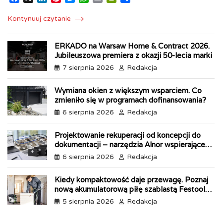
a
i
i
e
h
m
r
h
c
n
n
s
a
a
i
a
Kontynuuj czytanie
e
k
t
s
t
i
n
r
b
e
e
e
s
l
t
e
ERKADO na Warsaw Home & Contract 2026.
o
d
r
n
A
F
Jubileuszowa premiera z okazji 50-lecia marki
o
I
e
g
p
r
k
n
s
e
p
i
7 sierpnia 2026
Redakcja
t
r
e
n
Wymiana okien z większym wsparciem. Co
d
zmieniło się w programach dofinansowania?
l
6 sierpnia 2026
Redakcja
y
Projektowanie rekuperacji od koncepcji do
dokumentacji – narzędzia Alnor wspierające
każdy etap pracy
6 sierpnia 2026
Redakcja
Kiedy kompaktowość daje przewagę. Poznaj
nową akumulatorową piłę szablastą Festool
ERSC 18
5 sierpnia 2026
Redakcja