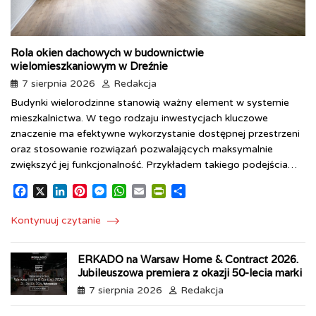
Rola okien dachowych w budownictwie
wielomieszkaniowym w Dreźnie
7 sierpnia 2026
Redakcja
Budynki wielorodzinne stanowią ważny element w systemie
mieszkalnictwa. W tego rodzaju inwestycjach kluczowe
znaczenie ma efektywne wykorzystanie dostępnej przestrzeni
oraz stosowanie rozwiązań pozwalających maksymalnie
zwiększyć jej funkcjonalność. Przykładem takiego podejścia…
F
X
L
P
M
W
E
P
S
a
i
i
e
h
m
r
h
c
n
n
s
a
a
i
a
Kontynuuj czytanie
e
k
t
s
t
i
n
r
b
e
e
e
s
l
t
e
ERKADO na Warsaw Home & Contract 2026.
o
d
r
n
A
F
Jubileuszowa premiera z okazji 50-lecia marki
o
I
e
g
p
r
k
n
s
e
p
i
7 sierpnia 2026
Redakcja
t
r
e