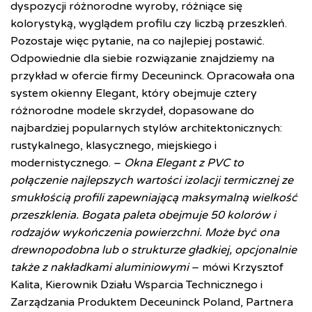
dyspozycji różnorodne wyroby, różniące się
kolorystyką, wyglądem profilu czy liczbą przeszkleń.
Pozostaje więc pytanie, na co najlepiej postawić.
Odpowiednie dla siebie rozwiązanie znajdziemy na
przykład w ofercie firmy Deceuninck. Opracowała ona
system okienny Elegant, który obejmuje cztery
różnorodne modele skrzydeł, dopasowane do
najbardziej popularnych stylów architektonicznych:
rustykalnego, klasycznego, miejskiego i
modernistycznego. –
Okna Elegant z PVC to
połączenie najlepszych wartości
izolacji termicznej ze
smukłością profili zapewniającą maksymalną wielkość
przeszklenia. Bogata paleta obejmuje 50 kolorów i
rodzajów wykończenia powierzchni. Może być ona
drewnopodobna lub o strukturze gładkiej, opcjonalnie
także z nakładkami aluminiowymi
– mówi Krzysztof
Kalita,
Kierownik Działu Wsparcia Technicznego i
Zarządzania Produktem Deceuninck Poland
, Partnera