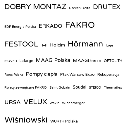
DOBRY MONTAŻ
DRUTEX
Dorken Delta
FAKRO
ERKADO
EDP Energia Polska
Hörmann
FESTOOL
Holcim
H+H
Icopal
MAAG Polska
MAAGtherm
ISOVER
Lafarge
OPTOLITH
Pompy ciepła
Ptak Warsaw Expo
Rekuperacja
Paroc Polska
Soudal
Rolety zewnętrzne FAKRO
Saint Gobain
STEICO
Thermaflex
VELUX
URSA
Wienerberger
Wavin
Wiśniowski
WURTH Polska