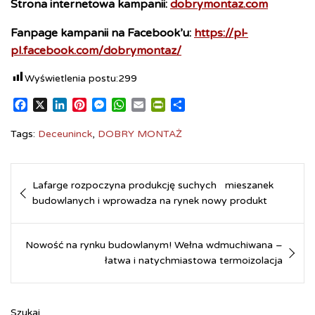
Strona internetowa kampanii:
dobrymontaz.com
Fanpage kampanii na Facebook’u:
https://pl-
pl.facebook.com/dobrymontaz/
Wyświetlenia postu:
299
F
X
L
P
M
W
E
P
S
a
i
i
e
h
m
r
h
c
n
n
s
a
a
i
a
Tags:
Deceuninck
,
DOBRY MONTAŻ
e
k
t
s
t
i
n
r
b
e
e
e
s
l
t
e
Nawigacja
o
d
r
n
A
F
Lafarge rozpoczyna produkcję suchych mieszanek
o
I
e
g
p
r
wpisu
budowlanych i wprowadza na rynek nowy produkt
k
n
s
e
p
i
t
r
e
n
d
Nowość na rynku budowlanym! Wełna wdmuchiwana –
l
łatwa i natychmiastowa termoizolacja
y
Szukaj