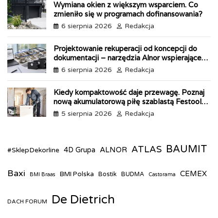
n
Wymiana okien z większym wsparciem. Co
d
zmieniło się w programach dofinansowania?
l
6 sierpnia 2026
Redakcja
y
Projektowanie rekuperacji od koncepcji do
dokumentacji – narzędzia Alnor wspierające
każdy etap pracy
6 sierpnia 2026
Redakcja
Kiedy kompaktowość daje przewagę. Poznaj
nową akumulatorową piłę szablastą Festool
ERSC 18
5 sierpnia 2026
Redakcja
BAUMIT
ATLAS
ALNOR
#SklepDekorline
4D Grupa
Baxi
CEMEX
BMI Polska
Bostik
BUDMA
BMI Braas
Castorama
De Dietrich
DACH FORUM