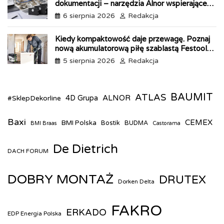
dokumentacji – narzędzia Alnor wspierające
każdy etap pracy
6 sierpnia 2026
Redakcja
Kiedy kompaktowość daje przewagę. Poznaj
nową akumulatorową piłę szablastą Festool
ERSC 18
5 sierpnia 2026
Redakcja
BAUMIT
ATLAS
ALNOR
#SklepDekorline
4D Grupa
Baxi
CEMEX
BMI Polska
Bostik
BUDMA
BMI Braas
Castorama
De Dietrich
DACH FORUM
DOBRY MONTAŻ
DRUTEX
Dorken Delta
FAKRO
ERKADO
EDP Energia Polska