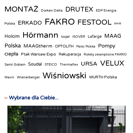
MONTAŻ
DRUTEX
Dorken Delta
EDP Energia
FAKRO
FESTOOL
ERKADO
Polska
H+H
Hörmann
MAAG
Holcim
ISOVER
Lafarge
Icopal
Polska
Pompy
MAAGtherm
OPTOLITH
Paroc Polska
ciepła
Ptak Warsaw Expo
Rekuperacja
Rolety zewnętrzne FAKRO
VELUX
URSA
Soudal
Saint Gobain
STEICO
Thermaflex
Wiśniowski
WURTH Polska
Wienerberger
Wavin
Wybrane dla Ciebie...