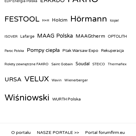
ERKADO
EDP Energia Polska
Hörmann
FESTOOL
Holcim
H+H
Icopal
MAAG Polska
MAAGtherm
ISOVER
Lafarge
OPTOLITH
Pompy ciepła
Ptak Warsaw Expo
Rekuperacja
Paroc Polska
Soudal
Rolety zewnętrzne FAKRO
Saint Gobain
STEICO
Thermaflex
VELUX
URSA
Wienerberger
Wavin
Wiśniowski
WURTH Polska
O portalu
NASZE PORTALE >>
Portal forumfirm.eu