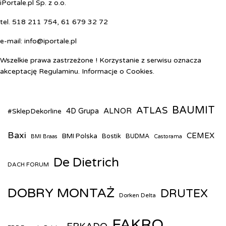
iPortale.pl Sp. z o.o.
tel. 518 211 754, 61 679 32 72
e-mail:
info@iportale.pl
Wszelkie prawa zastrzeżone ! Korzystanie z serwisu oznacza
akceptację
Regulaminu
. Informacje o
Cookies
.
BAUMIT
ATLAS
ALNOR
#SklepDekorline
4D Grupa
Baxi
CEMEX
BMI Polska
Bostik
BUDMA
BMI Braas
Castorama
De Dietrich
DACH FORUM
DOBRY MONTAŻ
DRUTEX
Dorken Delta
FAKRO