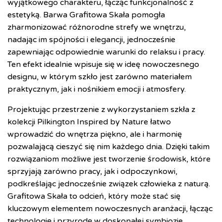
wyjątkowego charakteru, łącząc funkcjonalność z
estetyką. Barwa Grafitowa Skała pomogła
zharmonizować różnorodne strefy we wnętrzu,
nadając im spójności i elegancji, jednocześnie
zapewniając odpowiednie warunki do relaksu i pracy.
Ten efekt idealnie wpisuje się w ideę nowoczesnego
designu, w którym szkło jest zarówno materiałem
praktycznym, jak i nośnikiem emocji i atmosfery.
Projektując przestrzenie z wykorzystaniem szkła z
kolekcji Pilkington Inspired by Nature łatwo
wprowadzić do wnętrza piękno, ale i harmonię
pozwalającą cieszyć się nim każdego dnia. Dzięki takim
rozwiązaniom możliwe jest tworzenie środowisk, które
sprzyjają zarówno pracy, jak i odpoczynkowi,
podkreślając jednocześnie związek człowieka z naturą.
Grafitowa Skała to odcień, który może stać się
kluczowym elementem nowoczesnych aranżacji, łącząc
technologię i przyrodę w doskonałej symbiozie.