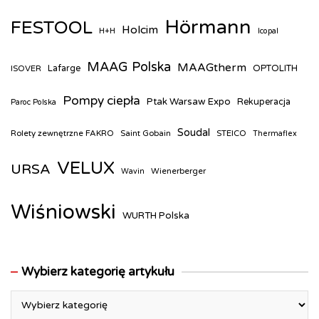
Hörmann
FESTOOL
Holcim
H+H
Icopal
MAAG Polska
MAAGtherm
ISOVER
Lafarge
OPTOLITH
Pompy ciepła
Ptak Warsaw Expo
Rekuperacja
Paroc Polska
Soudal
Rolety zewnętrzne FAKRO
Saint Gobain
STEICO
Thermaflex
VELUX
URSA
Wienerberger
Wavin
Wiśniowski
WURTH Polska
Wybierz kategorię artykułu
Wybierz
kategorię