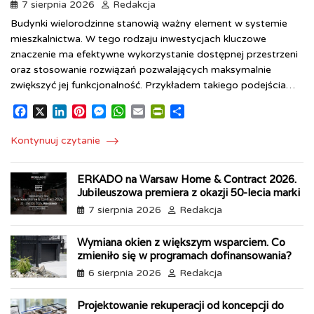
7 sierpnia 2026
Redakcja
Budynki wielorodzinne stanowią ważny element w systemie
mieszkalnictwa. W tego rodzaju inwestycjach kluczowe
znaczenie ma efektywne wykorzystanie dostępnej przestrzeni
oraz stosowanie rozwiązań pozwalających maksymalnie
zwiększyć jej funkcjonalność. Przykładem takiego podejścia…
F
X
L
P
M
W
E
P
S
a
i
i
e
h
m
r
h
c
n
n
s
a
a
i
a
Kontynuuj czytanie
e
k
t
s
t
i
n
r
b
e
e
e
s
l
t
e
ERKADO na Warsaw Home & Contract 2026.
o
d
r
n
A
F
Jubileuszowa premiera z okazji 50-lecia marki
o
I
e
g
p
r
k
n
s
e
p
i
7 sierpnia 2026
Redakcja
t
r
e
n
Wymiana okien z większym wsparciem. Co
d
zmieniło się w programach dofinansowania?
l
6 sierpnia 2026
Redakcja
y
Projektowanie rekuperacji od koncepcji do