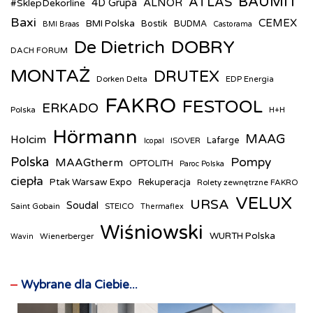
BAUMIT
ATLAS
ALNOR
#SklepDekorline
4D Grupa
Baxi
CEMEX
BMI Polska
Bostik
BUDMA
BMI Braas
Castorama
DOBRY
De Dietrich
DACH FORUM
MONTAŻ
DRUTEX
Dorken Delta
EDP Energia
FAKRO
FESTOOL
ERKADO
Polska
H+H
Hörmann
MAAG
Holcim
ISOVER
Lafarge
Icopal
Polska
Pompy
MAAGtherm
OPTOLITH
Paroc Polska
ciepła
Ptak Warsaw Expo
Rekuperacja
Rolety zewnętrzne FAKRO
VELUX
URSA
Soudal
Saint Gobain
STEICO
Thermaflex
Wiśniowski
WURTH Polska
Wienerberger
Wavin
Wybrane dla Ciebie...