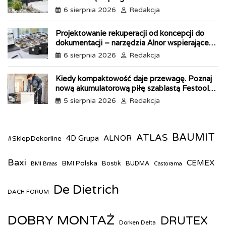
l
6 sierpnia 2026
Redakcja
y
Projektowanie rekuperacji od koncepcji do
dokumentacji – narzędzia Alnor wspierające
każdy etap pracy
6 sierpnia 2026
Redakcja
Kiedy kompaktowość daje przewagę. Poznaj
nową akumulatorową piłę szablastą Festool
ERSC 18
5 sierpnia 2026
Redakcja
BAUMIT
ATLAS
ALNOR
#SklepDekorline
4D Grupa
Baxi
CEMEX
BMI Polska
Bostik
BUDMA
BMI Braas
Castorama
De Dietrich
DACH FORUM
DOBRY MONTAŻ
DRUTEX
Dorken Delta