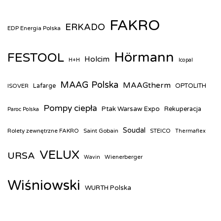
FAKRO
ERKADO
EDP Energia Polska
Hörmann
FESTOOL
Holcim
H+H
Icopal
MAAG Polska
MAAGtherm
ISOVER
Lafarge
OPTOLITH
Pompy ciepła
Ptak Warsaw Expo
Rekuperacja
Paroc Polska
Soudal
Rolety zewnętrzne FAKRO
Saint Gobain
STEICO
Thermaflex
VELUX
URSA
Wienerberger
Wavin
Wiśniowski
WURTH Polska