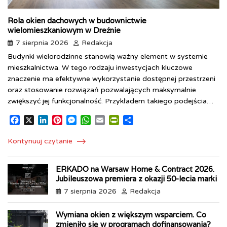
Rola okien dachowych w budownictwie
wielomieszkaniowym w Dreźnie
7 sierpnia 2026
Redakcja
Budynki wielorodzinne stanowią ważny element w systemie
mieszkalnictwa. W tego rodzaju inwestycjach kluczowe
znaczenie ma efektywne wykorzystanie dostępnej przestrzeni
oraz stosowanie rozwiązań pozwalających maksymalnie
zwiększyć jej funkcjonalność. Przykładem takiego podejścia…
F
X
L
P
M
W
E
P
S
a
i
i
e
h
m
r
h
c
n
n
s
a
a
i
a
Kontynuuj czytanie
e
k
t
s
t
i
n
r
b
e
e
e
s
l
t
e
ERKADO na Warsaw Home & Contract 2026.
o
d
r
n
A
F
Jubileuszowa premiera z okazji 50-lecia marki
o
I
e
g
p
r
k
n
s
e
p
i
7 sierpnia 2026
Redakcja
t
r
e
n
Wymiana okien z większym wsparciem. Co
d
zmieniło się w programach dofinansowania?