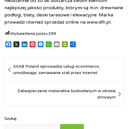
nieustannie od 30 lat dostarcza swoim klientom
najlepszej jakości produkty, którymi są m.in. drewniane
podłogi, blaty, deski tarasowe i elewacyjne. Marka
prowadzi również sprzedaż online na
www.dlh.pl
.
Wyświetlenia postu:
399
F
X
L
P
M
W
E
P
S
a
i
i
e
h
m
r
h
c
n
n
s
a
a
i
a
Nawigacja
e
k
t
s
t
i
n
r
SSAB Poland wprowadza usługi ecommerce,
b
e
e
e
s
l
t
e
wpisu
o
umożliwiając zamawianie stali przez Internet
d
r
n
A
F
o
I
e
g
p
r
k
n
s
e
p
i
t
r
e
Zabezpieczenie materiałów budowlanych w okresie
n
zimowym
d
l
y
Szukaj