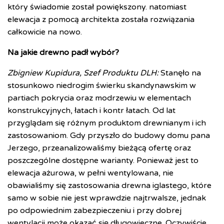
który świadomie został powiększony. natomiast
elewacja z pomocą architekta została rozwiązania
całkowicie na nowo.
Na jakie drewno padł wybór?
Zbigniew Kupidura, Szef Produktu DLH:
Stanęło na
stosunkowo niedrogim świerku skandynawskim w
partiach pokrycia oraz modrzewiu w elementach
konstrukcyjnych, łatach i kontr łatach. Od lat
przyglądam się różnym produktom drewnianym i ich
zastosowaniom. Gdy przyszło do budowy domu pana
Jerzego, przeanalizowaliśmy bieżącą ofertę oraz
poszczególne dostępne warianty. Ponieważ jest to
elewacja ażurowa, w pełni wentylowana, nie
obawialiśmy się zastosowania drewna iglastego, które
samo w sobie nie jest wprawdzie najtrwalsze, jednak
po odpowiednim zabezpieczeniu i przy dobrej
wentylacji może okazać się długowieczne. Oczywiście