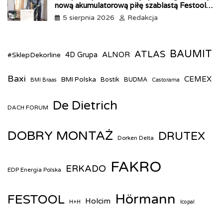
nową akumulatorową piłę szablastą Festool
ERSC 18
5 sierpnia 2026
Redakcja
BAUMIT
ATLAS
ALNOR
#SklepDekorline
4D Grupa
Baxi
CEMEX
BMI Polska
Bostik
BUDMA
BMI Braas
Castorama
De Dietrich
DACH FORUM
DOBRY MONTAŻ
DRUTEX
Dorken Delta
FAKRO
ERKADO
EDP Energia Polska
Hörmann
FESTOOL
Holcim
H+H
Icopal