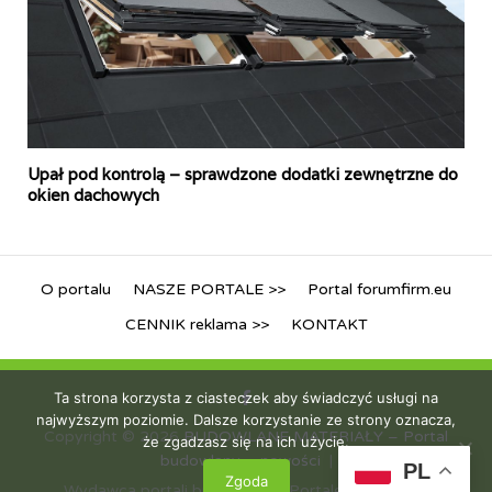
Upał pod kontrolą – sprawdzone dodatki zewnętrzne do
okien dachowych
O portalu
NASZE PORTALE >>
Portal forumfirm.eu
CENNIK reklama >>
KONTAKT
Ta strona korzysta z ciasteczek aby świadczyć usługi na
najwyższym poziomie. Dalsze korzystanie ze strony oznacza,
Copyright © 2026
BUDOWLANE MATERIAŁY – Portal
że zgadzasz się na ich użycie.
budowlany – nowości
PL
Zgoda
Wydawca portali branżowych iPortale.pl Sp. z o.o.