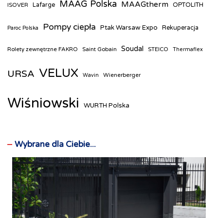
MAAG Polska
MAAGtherm
ISOVER
Lafarge
OPTOLITH
Pompy ciepła
Ptak Warsaw Expo
Rekuperacja
Paroc Polska
Soudal
Rolety zewnętrzne FAKRO
Saint Gobain
STEICO
Thermaflex
VELUX
URSA
Wienerberger
Wavin
Wiśniowski
WURTH Polska
Wybrane dla Ciebie...