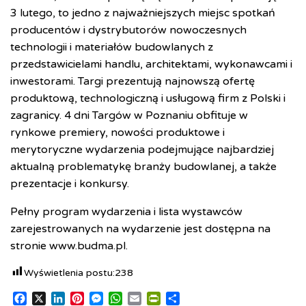
3 lutego, to jedno z najważniejszych miejsc spotkań
producentów i dystrybutorów nowoczesnych
technologii i materiałów budowlanych z
przedstawicielami handlu, architektami, wykonawcami i
inwestorami. Targi prezentują najnowszą ofertę
produktową, technologiczną i usługową firm z Polski i
zagranicy. 4 dni Targów w Poznaniu obfituje w
rynkowe premiery, nowości produktowe i
merytoryczne wydarzenia podejmujące najbardziej
aktualną problematykę branży budowlanej, a także
prezentacje i konkursy.
Pełny program wydarzenia i lista wystawców
zarejestrowanych na wydarzenie jest dostępna na
stronie www.budma.pl.
Wyświetlenia postu:
238
F
X
L
P
M
W
E
P
S