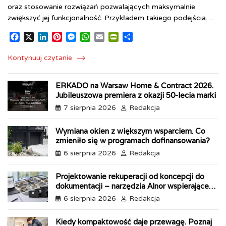
oraz stosowanie rozwiązań pozwalających maksymalnie
zwiększyć jej funkcjonalność. Przykładem takiego podejścia…
F
X
L
P
M
W
E
P
S
a
i
i
e
h
m
r
h
c
n
n
s
a
a
i
a
Kontynuuj czytanie
e
k
t
s
t
i
n
r
b
e
e
e
s
l
t
e
ERKADO na Warsaw Home & Contract 2026.
o
d
r
n
A
F
Jubileuszowa premiera z okazji 50-lecia marki
o
I
e
g
p
r
k
n
s
e
p
i
7 sierpnia 2026
Redakcja
t
r
e
n
Wymiana okien z większym wsparciem. Co
d
zmieniło się w programach dofinansowania?
l
6 sierpnia 2026
Redakcja
y
Projektowanie rekuperacji od koncepcji do
dokumentacji – narzędzia Alnor wspierające
każdy etap pracy
6 sierpnia 2026
Redakcja
Kiedy kompaktowość daje przewagę. Poznaj