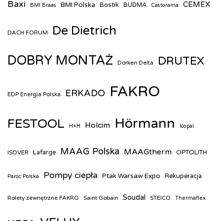
Baxi
CEMEX
BMI Polska
Bostik
BUDMA
BMI Braas
Castorama
De Dietrich
DACH FORUM
DOBRY MONTAŻ
DRUTEX
Dorken Delta
FAKRO
ERKADO
EDP Energia Polska
Hörmann
FESTOOL
Holcim
H+H
Icopal
MAAG Polska
MAAGtherm
ISOVER
Lafarge
OPTOLITH
Pompy ciepła
Ptak Warsaw Expo
Rekuperacja
Paroc Polska
Soudal
Rolety zewnętrzne FAKRO
Saint Gobain
STEICO
Thermaflex