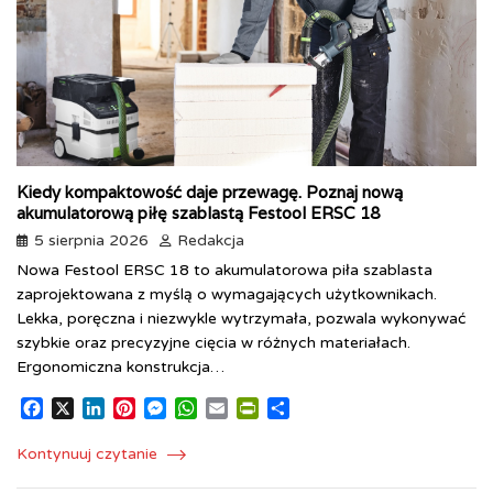
Kiedy kompaktowość daje przewagę. Poznaj nową
akumulatorową piłę szablastą Festool ERSC 18
5 sierpnia 2026
Redakcja
Nowa Festool ERSC 18 to akumulatorowa piła szablasta
zaprojektowana z myślą o wymagających użytkownikach.
Lekka, poręczna i niezwykle wytrzymała, pozwala wykonywać
szybkie oraz precyzyjne cięcia w różnych materiałach.
Ergonomiczna konstrukcja…
F
X
L
P
M
W
E
P
S
a
i
i
e
h
m
r
h
c
n
n
s
a
a
i
a
Kontynuuj czytanie
e
k
t
s
t
i
n
r