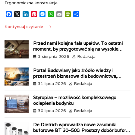
Ergonomiczna konstrukcja…
F
X
L
P
M
W
E
P
S
a
i
i
e
h
m
r
h
c
n
n
s
a
a
i
a
Kontynuuj czytanie
e
k
t
s
t
i
n
r
b
e
e
e
s
l
t
e
Przed nami kolejna fala upałów. To ostatni
o
d
r
n
A
F
moment, by przygotować się na wysokie
o
I
e
g
p
r
temperatury
k
n
s
e
p
i
3 sierpnia 2026
Redakcja
t
r
e
n
Portal Budowlany jako źródło wiedzy i
d
przestrzeń biznesowa dla budownictwa,
l
przemysłu i energetyki
31 lipca 2026
Redakcja
y
Styropian – możliwość kompleksowego
ocieplenia budynku
30 lipca 2026
Redakcja
De Dietrich wprowadza nowe zasobniki
buforowe BT 30–500. Prostszy dobór bufora