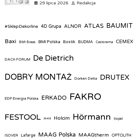
do pomp ciepła
29 lipca 2026
Redakcja
BAUMIT
ATLAS
#SklepDekorline
4D Grupa
ALNOR
Baxi
CEMEX
BMI Polska
Bostik
BUDMA
BMI Braas
Castorama
De Dietrich
DACH FORUM
DOBRY MONTAŻ
DRUTEX
Dorken Delta
FAKRO
ERKADO
EDP Energia Polska
Hörmann
FESTOOL
Holcim
H+H
Icopal
MAAG Polska
MAAGtherm
ISOVER
Lafarge
OPTOLITH