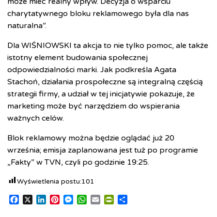
może mieć realny wpływ. Decyzja o wsparciu
charytatywnego bloku reklamowego była dla nas
naturalna”.
Dla WIŚNIOWSKI ta akcja to nie tylko pomoc, ale także
istotny element budowania społecznej
odpowiedzialności marki. Jak podkreśla Agata
Stachoń, działania prospołeczne są integralną częścią
strategii firmy, a udział w tej inicjatywie pokazuje, że
marketing może być narzędziem do wspierania
ważnych celów.
Blok reklamowy można będzie oglądać już 20
września; emisja zaplanowana jest tuż po programie
„Fakty” w TVN, czyli po godzinie 19:25.
Wyświetlenia postu:
101
F
X
L
P
M
W
E
P
S
a
i
i
e
h
m
r
h