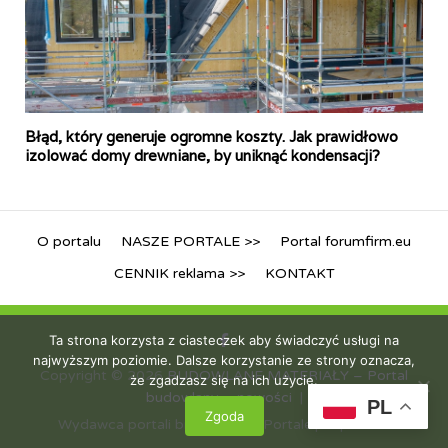
Błąd, który generuje ogromne koszty. Jak prawidłowo
izolować domy drewniane, by uniknąć kondensacji?
O portalu
NASZE PORTALE >>
Portal forumfirm.eu
CENNIK reklama >>
KONTAKT
Ta strona korzysta z ciasteczek aby świadczyć usługi na
najwyższym poziomie. Dalsze korzystanie ze strony oznacza,
Copyright © 2026
BUDOWLANE MATERIAŁY – Portal
że zgadzasz się na ich użycie.
budowlany – nowości
PL
Zgoda
Wydawca portali branżowych iPortale.pl Sp. z o.o.