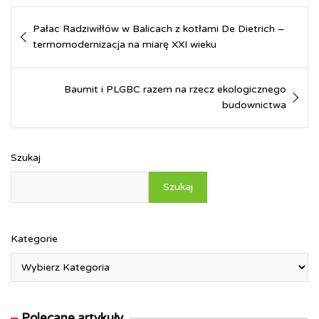
c
n
n
s
a
a
i
a
Nawigacja
e
k
t
s
t
i
n
r
Pałac Radziwiłłów w Balicach z kotłami De Dietrich –
b
e
e
e
s
l
t
e
wpisu
o
termomodernizacja na miarę XXI wieku
d
r
n
A
F
o
I
e
g
p
r
k
n
s
e
p
i
t
r
e
Baumit i PLGBC razem na rzecz ekologicznego
n
budownictwa
d
l
y
Szukaj
Szukaj
Kategorie
Polecane artykuły