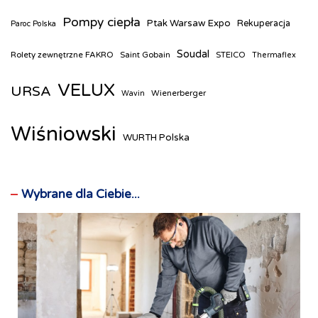
Pompy ciepła
Ptak Warsaw Expo
Rekuperacja
Paroc Polska
Soudal
Rolety zewnętrzne FAKRO
Saint Gobain
STEICO
Thermaflex
VELUX
URSA
Wienerberger
Wavin
Wiśniowski
WURTH Polska
Wybrane dla Ciebie...