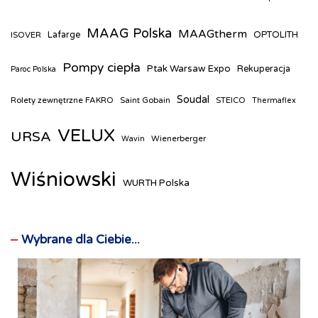
MAAG Polska
MAAGtherm
ISOVER
Lafarge
OPTOLITH
Pompy ciepła
Ptak Warsaw Expo
Rekuperacja
Paroc Polska
Soudal
Rolety zewnętrzne FAKRO
Saint Gobain
STEICO
Thermaflex
VELUX
URSA
Wienerberger
Wavin
Wiśniowski
WURTH Polska
Wybrane dla Ciebie...