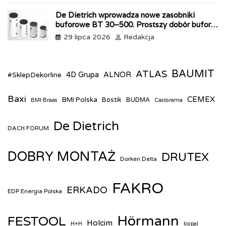
De Dietrich wprowadza nowe zasobniki
buforowe BT 30–500. Prostszy dobór bufora
do pomp ciepła
29 lipca 2026
Redakcja
BAUMIT
ATLAS
#SklepDekorline
4D Grupa
ALNOR
Baxi
CEMEX
BMI Polska
Bostik
BUDMA
BMI Braas
Castorama
De Dietrich
DACH FORUM
DOBRY MONTAŻ
DRUTEX
Dorken Delta
FAKRO
ERKADO
EDP Energia Polska
Hörmann
FESTOOL
Holcim
H+H
Icopal