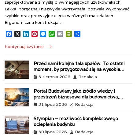
zaprojektowana z myślą o wymagających użytkownikach.
Lekka, poręczna i niezwykle wytrzymała, pozwala wykonywać
szybkie oraz precyzyjne cięcia w różnych materiałach.
Ergonomiczna konstrukcja…
F
X
L
P
M
W
E
P
S
a
i
i
e
h
m
r
h
c
n
n
s
a
a
i
a
Kontynuuj czytanie
e
k
t
s
t
i
n
r
b
e
e
e
s
l
t
e
Przed nami kolejna fala upałów. To ostatni
o
d
r
n
A
F
moment, by przygotować się na wysokie
o
I
e
g
p
r
temperatury
k
n
s
e
p
i
3 sierpnia 2026
Redakcja
t
r
e
n
Portal Budowlany jako źródło wiedzy i
d
przestrzeń biznesowa dla budownictwa,
l
przemysłu i energetyki
31 lipca 2026
Redakcja
y
Styropian – możliwość kompleksowego
ocieplenia budynku
30 lipca 2026
Redakcja