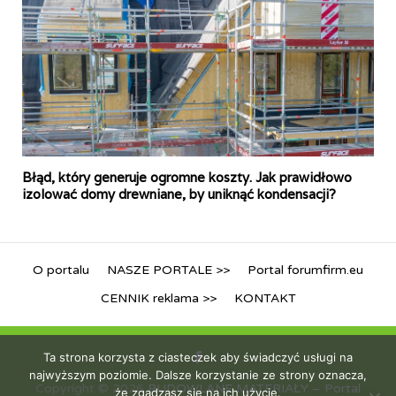
Błąd, który generuje ogromne koszty. Jak prawidłowo
izolować domy drewniane, by uniknąć kondensacji?
O portalu
NASZE PORTALE >>
Portal forumfirm.eu
CENNIK reklama >>
KONTAKT
Ta strona korzysta z ciasteczek aby świadczyć usługi na
najwyższym poziomie. Dalsze korzystanie ze strony oznacza,
Copyright © 2026
BUDOWLANE MATERIAŁY – Portal
że zgadzasz się na ich użycie.