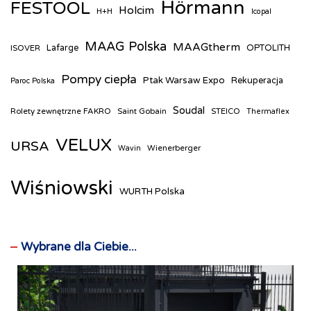
Hörmann
FESTOOL
Holcim
H+H
Icopal
MAAG Polska
MAAGtherm
ISOVER
Lafarge
OPTOLITH
Pompy ciepła
Ptak Warsaw Expo
Rekuperacja
Paroc Polska
Soudal
Rolety zewnętrzne FAKRO
Saint Gobain
STEICO
Thermaflex
VELUX
URSA
Wienerberger
Wavin
Wiśniowski
WURTH Polska
Wybrane dla Ciebie...