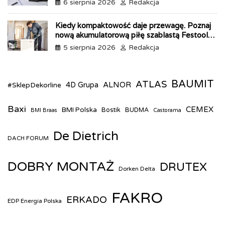
6 sierpnia 2026
Redakcja
Kiedy kompaktowość daje przewagę. Poznaj
nową akumulatorową piłę szablastą Festool
ERSC 18
5 sierpnia 2026
Redakcja
BAUMIT
ATLAS
ALNOR
#SklepDekorline
4D Grupa
Baxi
CEMEX
BMI Polska
Bostik
BUDMA
BMI Braas
Castorama
De Dietrich
DACH FORUM
DOBRY MONTAŻ
DRUTEX
Dorken Delta
FAKRO
ERKADO
EDP Energia Polska