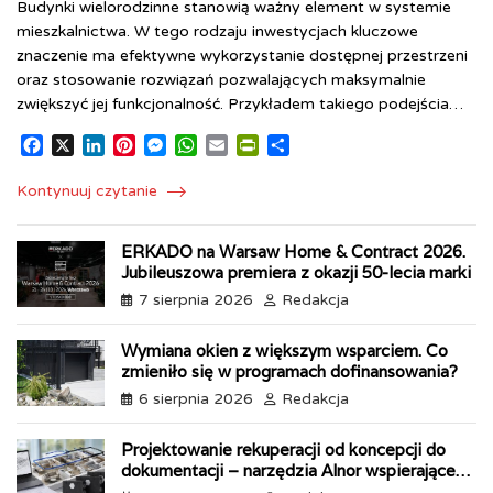
Budynki wielorodzinne stanowią ważny element w systemie
mieszkalnictwa. W tego rodzaju inwestycjach kluczowe
znaczenie ma efektywne wykorzystanie dostępnej przestrzeni
oraz stosowanie rozwiązań pozwalających maksymalnie
zwiększyć jej funkcjonalność. Przykładem takiego podejścia…
F
X
L
P
M
W
E
P
S
a
i
i
e
h
m
r
h
c
n
n
s
a
a
i
a
Kontynuuj czytanie
e
k
t
s
t
i
n
r
b
e
e
e
s
l
t
e
ERKADO na Warsaw Home & Contract 2026.
o
d
r
n
A
F
Jubileuszowa premiera z okazji 50-lecia marki
o
I
e
g
p
r
k
n
s
e
p
i
7 sierpnia 2026
Redakcja
t
r
e
n
Wymiana okien z większym wsparciem. Co
d
zmieniło się w programach dofinansowania?
l
6 sierpnia 2026
Redakcja
y
Projektowanie rekuperacji od koncepcji do
dokumentacji – narzędzia Alnor wspierające
każdy etap pracy